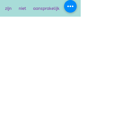
zijn niet aansprakelijk voor
diefstal, zoekgeraakte spullen,
brand, water en/of andere schade
mocht dit toch gebeuren dan
zullen wij je hiervan op de hoogte
brengen. Ook zoekgeraakte of
gestolen artikelen kunnen wij niet
aan je vergoeden.
4.2 Akkoordverklaring
Als je artikelen bij ons inbrengt of