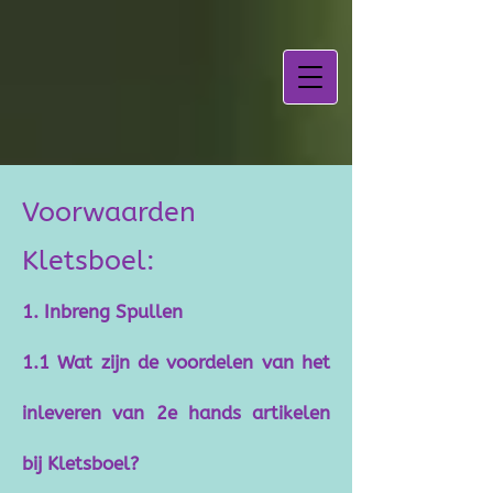
Voorwaarden
Kletsboel:
1. Inbreng Spullen
1.1 Wat zijn de voordelen van het
inleveren van 2e hands artikelen
bij Kletsboel?